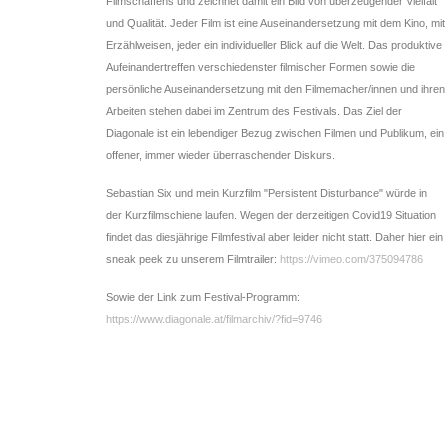
Filmschaffens und zeichnet damit ein Bild von überzeugender Vielfalt
und Qualität. Jeder Film ist eine Auseinandersetzung mit dem Kino, mit
Erzählweisen, jeder ein individueller Blick auf die Welt. Das produktive
Aufeinandertreffen verschiedenster filmischer Formen sowie die
persönliche Auseinandersetzung mit den Filmemacher/innen und ihren
Arbeiten stehen dabei im Zentrum des Festivals. Das Ziel der
Diagonale ist ein lebendiger Bezug zwischen Filmen und Publikum, ein
offener, immer wieder überraschender Diskurs.
Sebastian Six und mein Kurzfilm "Persistent Disturbance" würde in
der Kurzfilmschiene laufen. Wegen der derzeitigen Covid19 Situation
findet das diesjährige Filmfestival aber leider nicht statt. Daher hier ein
sneak peek zu unserem Filmtrailer:
https://vimeo.com/375094786
Sowie der Link zum Festival-Programm:
https://www.diagonale.at/filmarchiv/?fid=9746