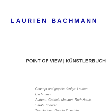
Skip
to
content
LAURIEN BACHMANN
POINT OF VIEW | KÜNSTLERBUCH
Concept and graphic design: Laurien
Bachmann
Authors: Gabriele Mackert, Ruth Horak,
Sarah Rinderer
Translations: Google Translate