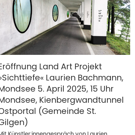
Eröffnung Land Art Projekt
»Sichttiefe« Laurien Bachmann,
Mondsee 5. April 2025, 15 Uhr
Mondsee, Kienbergwandtunnel
Ostportal (Gemeinde St.
Gilgen)
Mit Künstler:innengespräch von Laurien