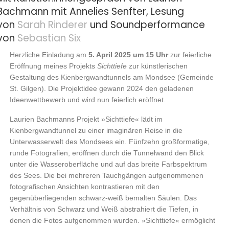
Bachmann mit Annelies Senfter, Lesung
von
Sarah Rinderer
und Soundperformance
von
Sebastian Six
Herzliche Einladung am
5. April 2025 um 15 Uhr
zur feierliche
Eröffnung meines Projekts
Sichttiefe
zur künstlerischen
Gestaltung des Kienbergwandtunnels am Mondsee (Gemeinde
St. Gilgen). Die Projektidee gewann 2024 den geladenen
Ideenwettbewerb und wird nun feierlich eröffnet.
Laurien Bachmanns Projekt »Sichttiefe« lädt im
Kienbergwandtunnel zu einer imaginären Reise in die
Unterwasserwelt des Mondsees ein. Fünfzehn großformatige,
runde Fotografien, eröffnen durch die Tunnelwand den Blick
unter die Wasseroberfläche und auf das breite Farbspektrum
des Sees. Die bei mehreren Tauchgängen aufgenommenen
fotografischen Ansichten kontrastieren mit den
gegenüberliegenden schwarz-weiß bemalten Säulen. Das
Verhältnis von Schwarz und Weiß abstrahiert die Tiefen, in
denen die Fotos aufgenommen wurden. »Sichttiefe« ermöglicht