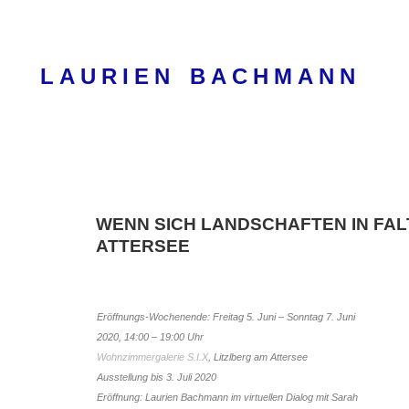
Skip
to
content
LAURIEN BACHMANN
WENN SICH LANDSCHAFTEN IN FALTEN
ATTERSEE
Eröffnungs-Wochenende: Freitag 5. Juni – Sonntag 7. Juni
2020, 14:00 – 19:00 Uhr
Wohnzimmergalerie S.I.X
, Litzlberg am Attersee
Ausstellung bis 3. Juli 2020
Eröffnung: Laurien Bachmann im virtuellen Dialog mit Sarah