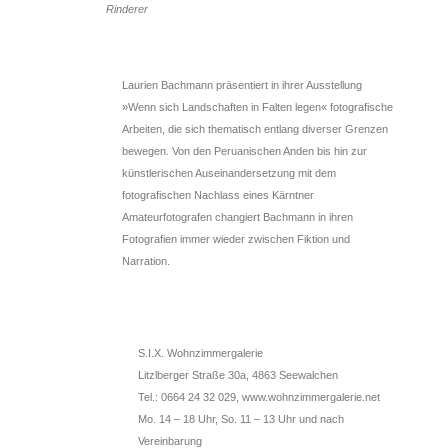
Rinderer
Laurien Bachmann präsentiert in ihrer Ausstellung
»Wenn sich Landschaften in Falten legen« fotografische
Arbeiten, die sich thematisch entlang diverser Grenzen
bewegen. Von den Peruanischen Anden bis hin zur
künstlerischen Auseinandersetzung mit dem
fotografischen Nachlass eines Kärntner
Amateurfotografen changiert Bachmann in ihren
Fotografien immer wieder zwischen Fiktion und
Narration.
S.I.X. Wohnzimmergalerie
Litzlberger Straße 30a, 4863 Seewalchen
Tel.: 0664 24 32 029, www.wohnzimmergalerie.net
Mo. 14 – 18 Uhr, So. 11 – 13 Uhr und nach
Vereinbarung