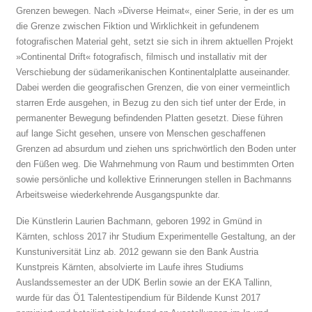
Grenzen bewegen. Nach »Diverse Heimat«, einer Serie, in der es um
die Grenze zwischen Fiktion und Wirklichkeit in gefundenem
fotografischen Material geht, setzt sie sich in ihrem aktuellen Projekt
»Continental Drift« fotografisch, filmisch und installativ mit der
Verschiebung der südamerikanischen Kontinentalplatte auseinander.
Dabei werden die geografischen Grenzen, die von einer vermeintlich
starren Erde ausgehen, in Bezug zu den sich tief unter der Erde, in
permanenter Bewegung befindenden Platten gesetzt. Diese führen
auf lange Sicht gesehen, unsere von Menschen geschaffenen
Grenzen ad absurdum und ziehen uns sprichwörtlich den Boden unter
den Füßen weg. Die Wahrnehmung von Raum und bestimmten Orten
sowie persönliche und kollektive Erinnerungen stellen in Bachmanns
Arbeitsweise wiederkehrende Ausgangspunkte dar.
Die Künstlerin Laurien Bachmann, geboren 1992 in Gmünd in
Kärnten, schloss 2017 ihr Studium Experimentelle Gestaltung, an der
Kunstuniversität Linz ab. 2012 gewann sie den Bank Austria
Kunstpreis Kärnten, absolvierte im Laufe ihres Studiums
Auslandssemester an der UDK Berlin sowie an der EKA Tallinn,
wurde für das Ö1 Talentestipendium für Bildende Kunst 2017